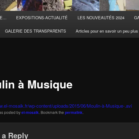
TE…
EXPOSITIONS-ACTUALITÉ
LES NOUVEAUTÉS 2024
G
GALERIE DES TRANSPARENTS
Articles pour en savoir un peu plus
lin à Musique
w.el-mosaik.fr/wp-content/uploads/2015/06/Moulin-à-Musique-.avi
was posted by
el-mosaïk
. Bookmark the
permalink
.
 a Reply