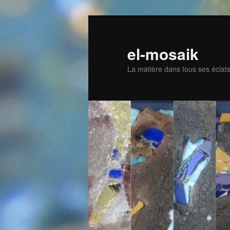
Skip
to
primary
el-mosaik
content
La matière dans tous ses éclat