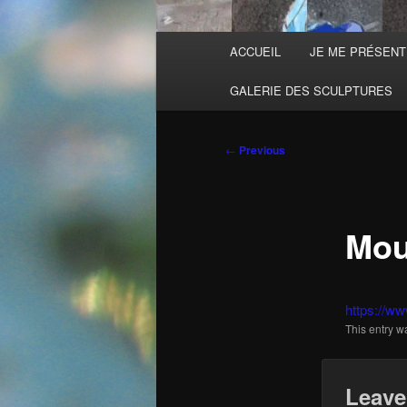
Main
ACCUEIL
JE ME PRÉSEN
menu
GALERIE DES SCULPTURES
Post
←
Previous
navigation
Mou
https://ww
This entry 
Leave