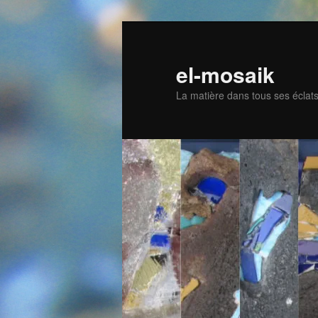
Skip
to
primary
el-mosaik
content
La matière dans tous ses éclat