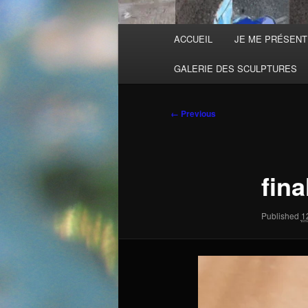
Main
ACCUEIL
JE ME PRÉSEN
menu
GALERIE DES SCULPTURES
Image
← Previous
navigation
fina
Published
1