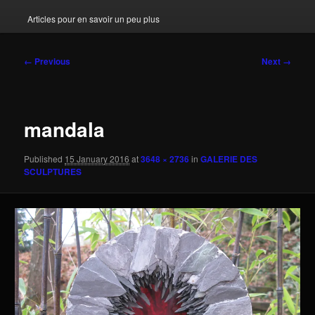
Articles pour en savoir un peu plus
Image
← Previous
Next →
navigation
mandala
Published
15 January 2016
at
3648 × 2736
in
GALERIE DES
SCULPTURES