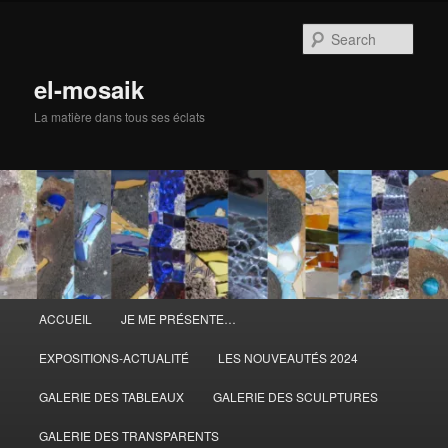
Skip
to
Sear
primary
content
el-mosaik
La matière dans tous ses éclats
Main
ACCUEIL
JE ME PRÉSENTE…
menu
EXPOSITIONS-ACTUALITÉ
LES NOUVEAUTÉS 2024
GALERIE DES TABLEAUX
GALERIE DES SCULPTURES
GALERIE DES TRANSPARENTS