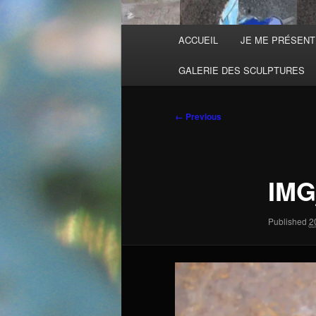
Main
ACCUEIL
JE ME PRÉSEN
menu
GALERIE DES SCULPTURES
Image
← Previous
navigation
IMG
Published
2