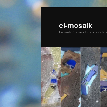
Skip
to
primary
el-mosaik
content
La matière dans tous ses éclat