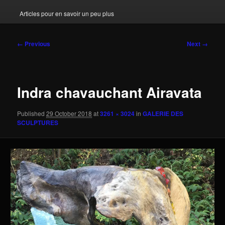
Articles pour en savoir un peu plus
Image
← Previous
Next →
navigation
Indra chavauchant Airavata
Published
29 October 2018
at
3261 × 3024
in
GALERIE DES
SCULPTURES