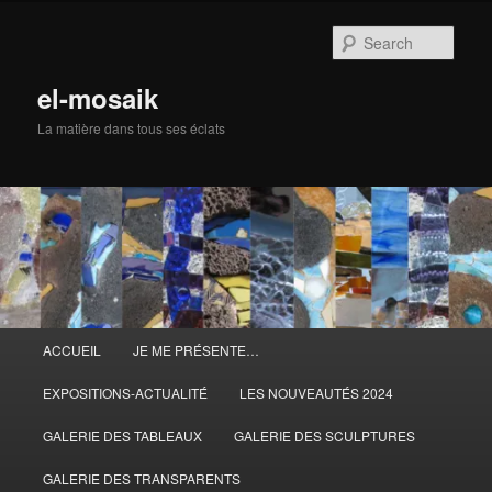
Skip
to
Sear
primary
content
el-mosaik
La matière dans tous ses éclats
Main
ACCUEIL
JE ME PRÉSENTE…
menu
EXPOSITIONS-ACTUALITÉ
LES NOUVEAUTÉS 2024
GALERIE DES TABLEAUX
GALERIE DES SCULPTURES
GALERIE DES TRANSPARENTS