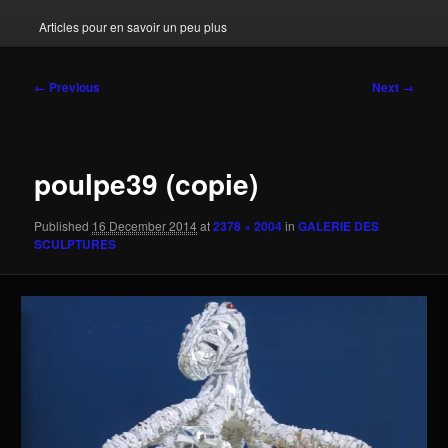
Articles pour en savoir un peu plus
Image
← Previous
Next →
navigation
poulpe39 (copie)
Published
16 December 2014
at
2378 × 2004
in
GALERIE DES
SCULPTURES