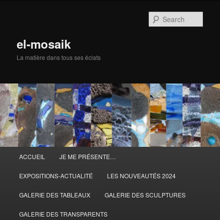
Skip
to
Sear
primary
content
el-mosaik
La matière dans tous ses éclats
Main
ACCUEIL
JE ME PRÉSENTE…
menu
EXPOSITIONS-ACTUALITÉ
LES NOUVEAUTÉS 2024
GALERIE DES TABLEAUX
GALERIE DES SCULPTURES
GALERIE DES TRANSPARENTS