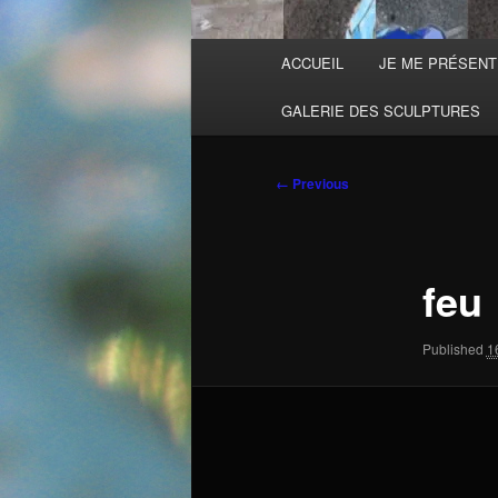
Main
ACCUEIL
JE ME PRÉSEN
menu
GALERIE DES SCULPTURES
Image
← Previous
navigation
feu
Published
1