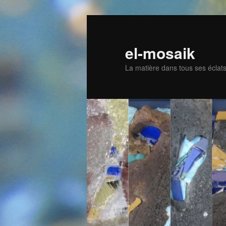
Skip
to
primary
el-mosaik
content
La matière dans tous ses éclat