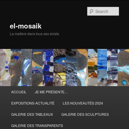
Skip
to
Sear
primary
content
el-mosaik
La matière dans tous ses éclats
Main
ACCUEIL
JE ME PRÉSENTE…
menu
EXPOSITIONS-ACTUALITÉ
LES NOUVEAUTÉS 2024
GALERIE DES TABLEAUX
GALERIE DES SCULPTURES
GALERIE DES TRANSPARENTS