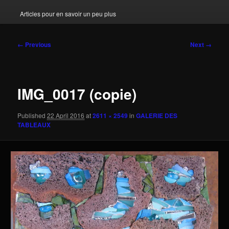
Articles pour en savoir un peu plus
Image
← Previous
Next →
navigation
IMG_0017 (copie)
Published
22 April 2016
at
2611 × 2549
in
GALERIE DES
TABLEAUX