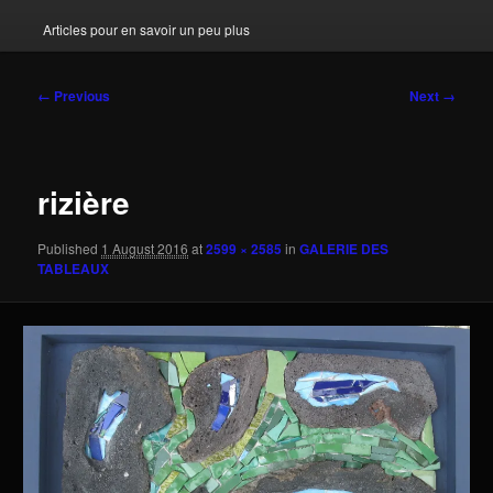
Articles pour en savoir un peu plus
Image
← Previous
Next →
navigation
rizière
Published
1 August 2016
at
2599 × 2585
in
GALERIE DES
TABLEAUX