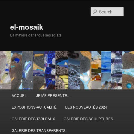
Skip
to
Sear
primary
content
el-mosaik
La matière dans tous ses éclats
Main
ACCUEIL
JE ME PRÉSENTE…
menu
EXPOSITIONS-ACTUALITÉ
LES NOUVEAUTÉS 2024
GALERIE DES TABLEAUX
GALERIE DES SCULPTURES
GALERIE DES TRANSPARENTS