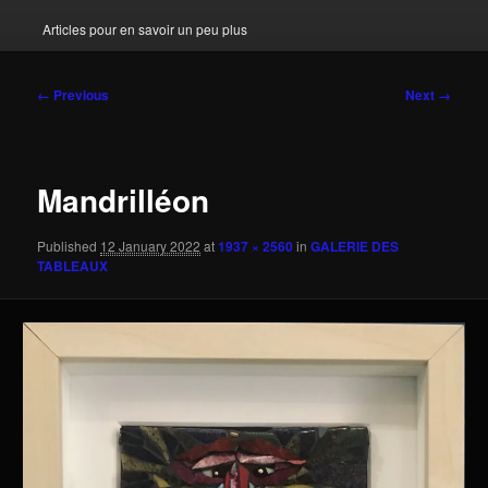
Articles pour en savoir un peu plus
Image
← Previous
Next →
navigation
Mandrilléon
Published
12 January 2022
at
1937 × 2560
in
GALERIE DES
TABLEAUX