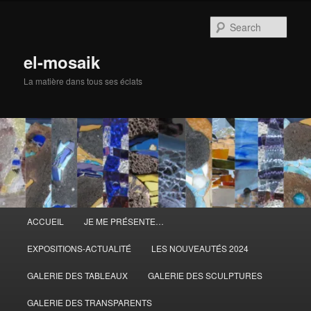
Skip
to
Sear
primary
content
el-mosaik
La matière dans tous ses éclats
Main
ACCUEIL
JE ME PRÉSENTE…
menu
EXPOSITIONS-ACTUALITÉ
LES NOUVEAUTÉS 2024
GALERIE DES TABLEAUX
GALERIE DES SCULPTURES
GALERIE DES TRANSPARENTS