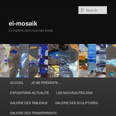
Skip
to
Sear
primary
content
el-mosaik
La matière dans tous ses éclats
Main
ACCUEIL
JE ME PRÉSENTE…
menu
EXPOSITIONS-ACTUALITÉ
LES NOUVEAUTÉS 2024
GALERIE DES TABLEAUX
GALERIE DES SCULPTURES
GALERIE DES TRANSPARENTS