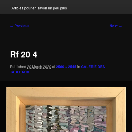
Articles pour en savoir un peu plus
Image
← Previous
Next →
navigation
Rf 20 4
Published
20 March 2020
at
2560 × 2545
in
GALERIE DES
TABLEAUX