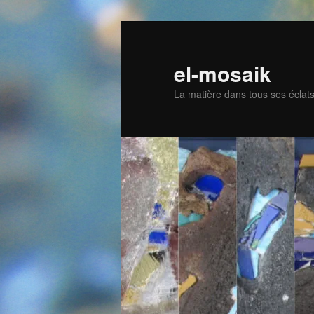
Skip
to
primary
el-mosaik
content
La matière dans tous ses éclat