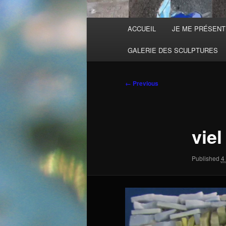
Main
ACCUEIL
JE ME PRÉSEN
menu
GALERIE DES SCULPTURES
Image
← Previous
navigation
viel
Published
4