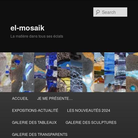
Skip
to
Sear
primary
content
el-mosaik
La matière dans tous ses éclats
Main
ACCUEIL
JE ME PRÉSENTE…
menu
EXPOSITIONS-ACTUALITÉ
LES NOUVEAUTÉS 2024
GALERIE DES TABLEAUX
GALERIE DES SCULPTURES
GALERIE DES TRANSPARENTS