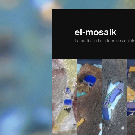
Skip
to
primary
el-mosaik
content
La matière dans tous ses éclat